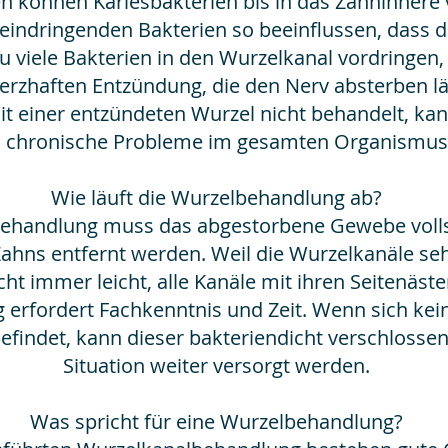
n können Kariesbakterien bis in das Zahninnere 
ndringenden Bakterien so beeinflussen, dass di
zu viele Bakterien in den Wurzelkanal vordringen
zhaften Entzündung, die den Nerv absterben l
mit einer entzündeten Wurzel nicht behandelt, ka
d chronische Probleme im gesamten Organismus
Wie läuft die Wurzelbehandlung ab?
behandlung muss das abgestorbene Gewebe voll
hns entfernt werden. Weil die Wurzelkanäle sehr
icht immer leicht, alle Kanäle mit ihren Seitenäst
erfordert Fachkenntnis und Zeit. Wenn sich ke
findet, kann dieser bakteriendicht verschlossen
Situation weiter versorgt werden.
Was spricht für eine Wurzelbehandlung?