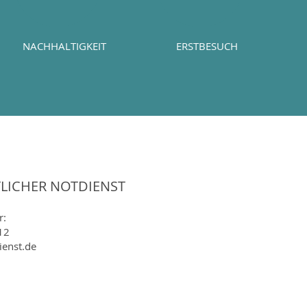
NACHHALTIGKEIT
ERSTBESUCH
TLICHER NOTDIENST
r:
12
ienst.de