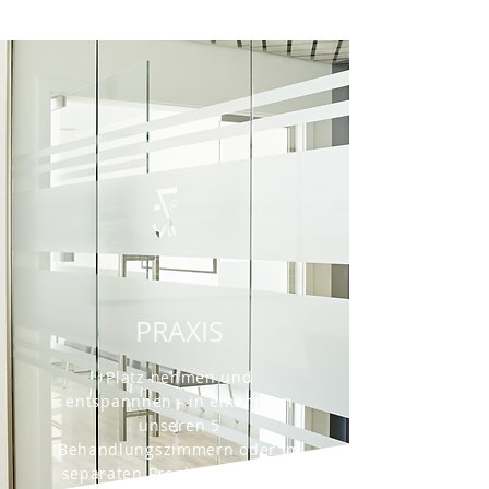
PRAXIS
Platz nehmen und
entspannnen - in einem von
unseren 5
Behandlungszimmern oder im
separaten Prophylaxebereich