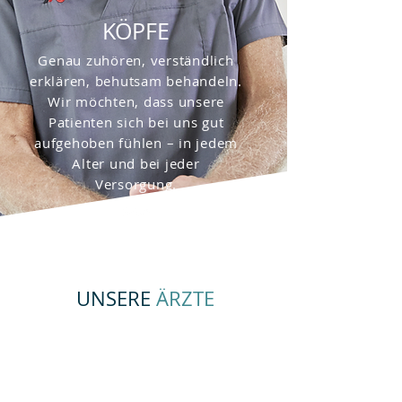
KÖPFE
Genau zuhören, verständlich
erklären, behutsam behandeln.
Wir möchten, dass unsere
Patienten sich bei uns gut
aufgehoben fühlen – in jedem
Alter und bei jeder
Versorgung.
UNSERE
ÄRZTE